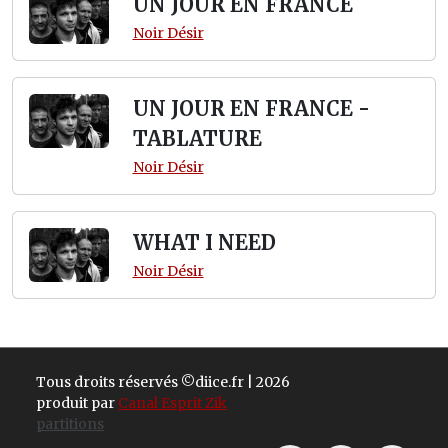
UN JOUR EN FRANCE
Noir Désir
UN JOUR EN FRANCE -
TABLATURE
Noir Désir
WHAT I NEED
Noir Désir
Tous droits réservés ©diice.fr | 2026
produit par
Canal Esprit Zik
partitions