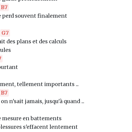
B7
e perd souvent finalement
G7
it des plans et des calculs
cules
7
ourtant
ement, tellement importants ...
B7
on n'sait jamais, jusqu'à quand ...
e mesure en battements
blessures s'effacent lentement