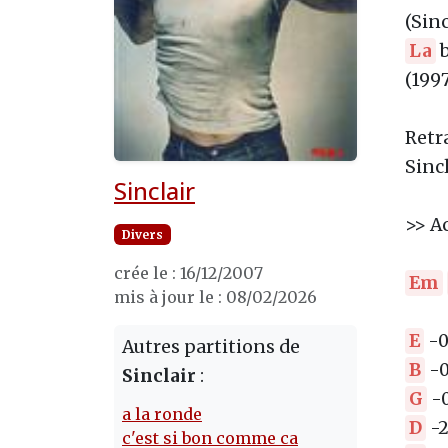
(Sin
La
b
(199
Retr
Sincl
Sinclair
>> Ac
Divers
crée le : 16/12/2007
Em
mis à jour le : 08/02/2026
E
-0
Autres partitions de
B
-0
Sinclair
:
G
-0
a la ronde
D
-2
c'est si bon comme ca