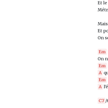
Et l
Métr
Mais 
Et p
On s
Em
On n
Em
A
qu
Em
A
l'
C7
/