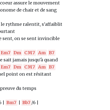
e coeur assure le mouvement
onome de chair et de sang
le rythme ralentit, s'affaiblit
ourtant
e sent, on se sent invincible
Em7
Dm
CM7
Am
B7
e sait jamais jusqu'à quand
Em7
Dm
CM7
Am
B7
el point on est résitant
épreuve du temps
6 |
Bm7
|
Bb7
/6 |