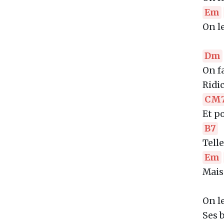
Em
On l
Dm
On fa
Ridi
CM
Et p
B7
Tell
Em
Mais 
On l
Ses 