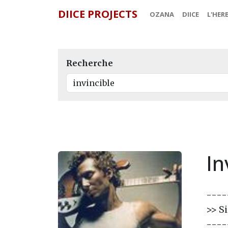
DIICE PROJECTS
OZANA
DIICE
L'HER
Recherche
In
----
>> S
----