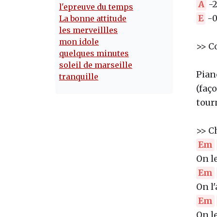
A
-2
l'epreuve du temps
E
-0
La bonne attitude
les merveillles
mon idole
>> C
quelques minutes
soleil de marseille
Pian
tranquille
(faç
tourn
>> C
Em
On l
Em
On l
Em
On l