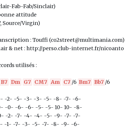
clair-Fab-Fab/Sinclair)
onne attitude
7, Source/Virgin)
anscription : Touffi (co2street@multimania.com)
air & net : http://perso.club-internet.fr/nicoanto
cords utilisés :
B7
Dm
G7
CM7
Am
C7
/6
Bm7
Bb7
/6
- -2- -5- -3- -3- -5- -8- -7- -6-
- -0- -6- -6- -5- -5- 10- 10- -8-
- -2- -7- -4- -4- -5- -9- -7- -7-
- -1- -7- -3- -5- -7- -8- -9- -6-