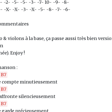
- -2- -5- -5- -3- -7- 10- -9- -8-
- -X- -X- -3- -X- -5- -8- -7- -6-
ommentaires
o & violons à la base, ça passe aussi très bien versi
on
ée). Enjoy !
hanson :
B7
e compte minutieusement
B7
'affronte silencieusement
B7
e garde précieusement