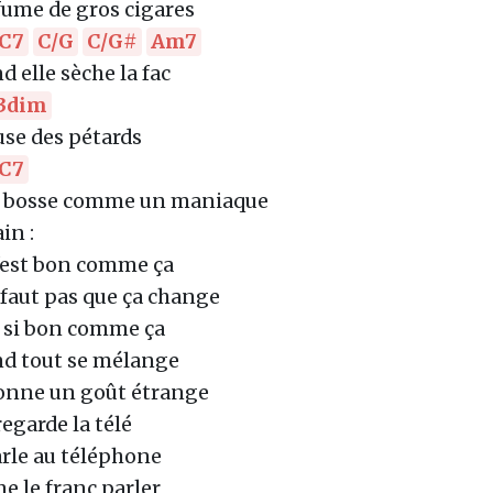
 fume de gros cigares
C7
C/G
C/G#
Am7
d elle sèche la fac
3dim
use des pétards
C7
 bosse comme un maniaque
in :
'est bon comme ça
e faut pas que ça change
t si bon comme ça
d tout se mélange
onne un goût étrange
regarde la télé
arle au téléphone
me le franc parler