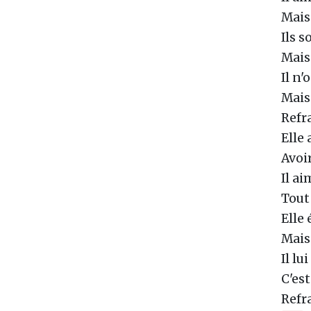
Mais
Ils 
Mais
Il n'
Mais
Refr
Elle
Avoir
Il ai
Tout
Elle 
Mais
Il l
C'est
Refr