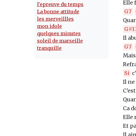
Elle
l'epreuve du temps
G7
La bonne attitude
les merveillles
Quan
mon idole
G#1
quelques minutes
Il ab
soleil de marseille
G7
tranquille
Mais
Refra
Si
c
Il n
C'es
Quan
Ca d
Elle 
Et p
Il ai