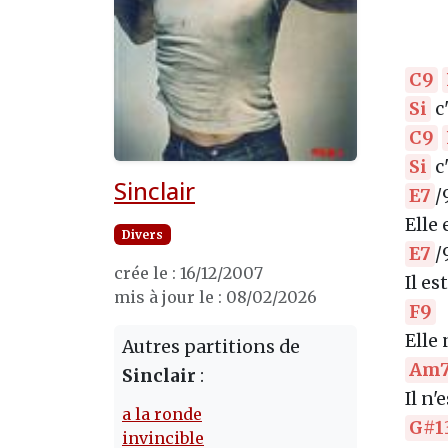
C9
Si
c
C9
Si
c
Sinclair
E7
/
Elle 
Divers
E7
/
crée le : 16/12/2007
Il es
mis à jour le : 08/02/2026
F9
Elle
Autres partitions de
Am
Sinclair
:
Il n'
a la ronde
G#1
invincible