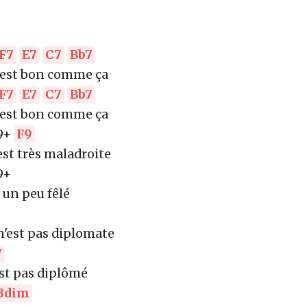
F7
E7
C7
Bb7
'est bon comme ça
F7
E7
C7
Bb7
'est bon comme ça
9+
F9
est très maladroite
9+
t un peu fêlé
 n'est pas diplomate
7
est pas diplômé
3dim